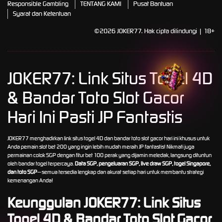
Responsible Gambling
TENTANG KAMI
Pusat Bantuan
Syarat dan Ketentuan
©2026 JOKER77. Hak cipta dilindungi | 18+
JOKER77: Link Situs Togel 4D
& Bandar Toto Slot Gacor
Hari Ini Pasti JP Fantastis
JOKER77 menghadirkan link situs togel 4D dan bandar toto slot gacor hari ini khusus untuk
Anda pemain slot bet 200 yang ingin lebih mudah meraih JP fantastis! Nikmati juga
permainan colok SGP dengan fitur bet 100 perak yang dijamin meledak, langsung dituntun
oleh bandar togel terpercaya.
Data SGP, pengeluaran SGP, live draw SGP, togel Singapore,
dan toto SGP
—semua tersedia lengkap dan akurat setiap hari untuk membantu strategi
kemenangan Anda!
Keunggulan JOKER77: Link Situs
Togel 4D & Bandar Toto Slot Gacor