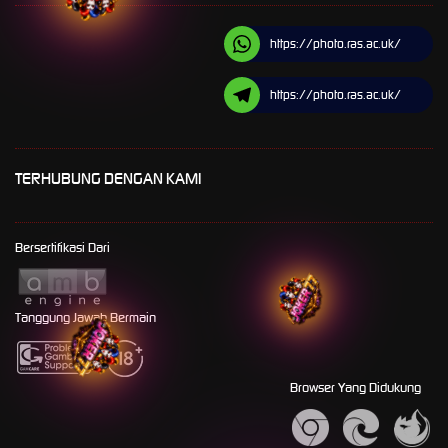
https://photo.ras.ac.uk/
https://photo.ras.ac.uk/
TERHUBUNG DENGAN KAMI
Bersertifikasi Dari
Tanggung Jawab Bermain
Browser Yang Didukung