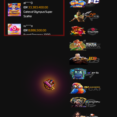
al****0
IDR
33,383,400.00
Gates of Olympus Super
Scatter
ru****o
IDR
8,886,500.00
Sweet Bonanza 1000
sae****9
IDR
7,567,000.00
Mahjong Wins 3 – Black
Scatter
al****0
IDR
5,998,200.00
Gates of Olympus Super
Scatter
sae****9
IDR
4,966,400.00
Mahjong Wins 3 – Black
Scatter
pilla****i