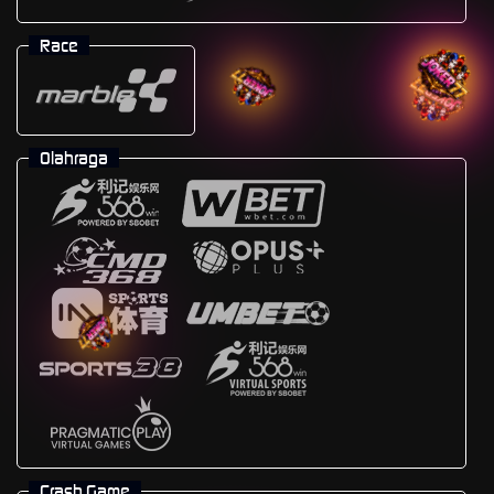
Race
Olahraga
Crash Game