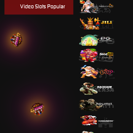
Video Slots Popular