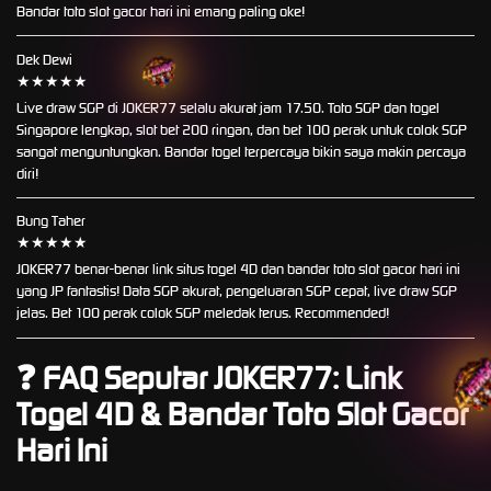
Bandar toto slot gacor hari ini emang paling oke!
Dek Dewi
★★★★★
Live draw SGP di JOKER77 selalu akurat jam 17.50. Toto SGP dan togel
Singapore lengkap, slot bet 200 ringan, dan bet 100 perak untuk colok SGP
sangat menguntungkan. Bandar togel terpercaya bikin saya makin percaya
diri!
Bung Taher
★★★★★
JOKER77 benar-benar link situs togel 4D dan bandar toto slot gacor hari ini
yang JP fantastis! Data SGP akurat, pengeluaran SGP cepat, live draw SGP
jelas. Bet 100 perak colok SGP meledak terus. Recommended!
❓ FAQ Seputar JOKER77: Link
Togel 4D & Bandar Toto Slot Gacor
Hari Ini