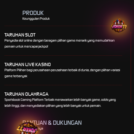
PRODUK
Keunggulan Produk
TARUHAN SLOT
Penyedia slot online dengan beragam pilihan game menarik yang memudahkan
pemain untuk mencapai jackpot
TARUHAN LIVE KASINO
Platform Pilihan bagi perusahaan-perusahaan terbaik di dunia, dengan pilihan variasi
game terbanyak
TARUHAN OLAHRAGA
Sportsbook Gaming Platform Terbaik menawarkan lebih banyak game, odds yang
lebih tinggi, dan menyediakan pilihan yang lebih banyak untuk pemain.
BANTUAN & DUKUNGAN
Servis Lainnya