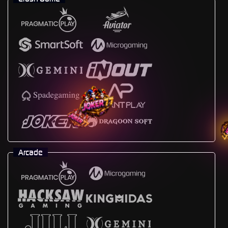
Arcade