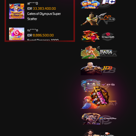
al****0
IDR
33,383,400.00
Gates of Olympus Super
Scatter
ru****o
IDR
8,886,500.00
Sweet Bonanza 1000
sae****9
IDR
7,567,000.00
Mahjong Wins 3 – Black
Scatter
al****0
IDR
5,998,200.00
Gates of Olympus Super
Scatter
sae****9
IDR
4,966,400.00
Mahjong Wins 3 – Black
Scatter
pilla****i