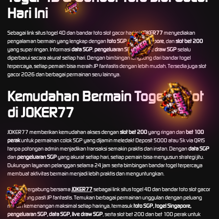
Hari Ini
Sebagai link situs togel 4D dan bandar toto slot gacor hari ini,
JOKER77
menyediakan
pengalaman bermain yang lengkap dengan
toto SGP
,
togel Singapore
, dan
slot bet 200
yang super ringan. Informasi
data SGP
,
pengeluaran SGP
, dan
live draw SGP
selalu
diperbarui secara akurat setiap hari. Dengan bimbingan langsung dari bandar togel
terpercaya, setiap pemain bisa meraih JP fantastis dengan lebih mudah. Tersedia juga slot
gacor 2026 dan berbagai permainan seru lainnya.
Kemudahan Bermain Togel & Slot
di JOKER77
JOKER77 memberikan kemudahan akses dengan
slot bet 200
yang ringan dan
bet 100
perak
untuk permainan colok SGP yang dijamin meledak! Deposit 5000 atau 5k via QRIS
tanpa potongan admin menjadikan transaksi semakin praktis dan instan. Dengan
data SGP
dan
pengeluaran SGP
yang akurat setiap hari, setiap pemain bisa menyusun strategi jitu.
Dukungan layanan pelanggan selama 24 jam serta bimbingan bandar togel terpercaya
membuat aktivitas bermain menjadi lebih praktis dan menguntungkan.
Segera bergabung bersama
JOKER77
sebagai link situs togel 4D dan bandar toto slot gacor
hari ini yang pasti JP fantastis. Temukan berbagai permainan unggulan dengan peluang
meraih kemenangan maksimal setiap harinya, termasuk
toto SGP, togel Singapore,
pengeluaran SGP, data SGP, live draw SGP
, serta slot bet 200 dan bet 100 perak untuk