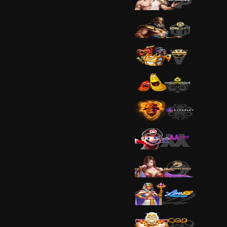
IDR
4,413,450.00
Starlight Princess Super Scatter
sae****9
IDR
4,003,200.00
Mahjong Wins 3 – Black
Scatter
sae****9
IDR
3,881,600.00
Mahjong Wins 3 – Black
Scatter
sae****9
IDR
3,590,300.00
Mahjong Wins 3 – Black
Scatter
pilla****i
IDR
3,440,750.00
Starlight Princess Super Scatter