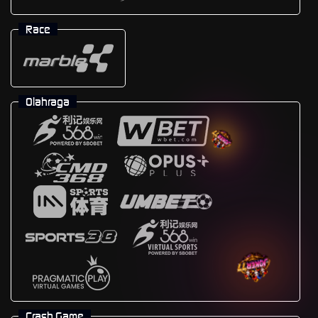
Race
Olahraga
Crash Game