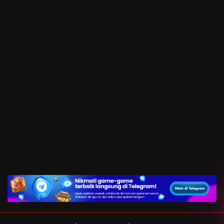
J
P
A