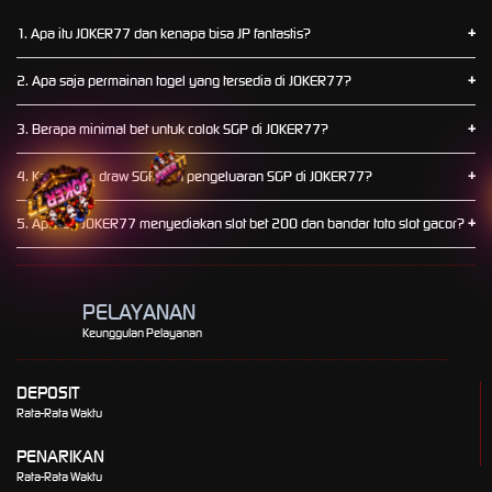
1. Apa itu JOKER77 dan kenapa bisa JP fantastis?
2. Apa saja permainan togel yang tersedia di JOKER77?
3. Berapa minimal bet untuk colok SGP di JOKER77?
4. Kapan live draw SGP dan pengeluaran SGP di JOKER77?
5. Apakah JOKER77 menyediakan slot bet 200 dan bandar toto slot gacor?
PELAYANAN
Keunggulan Pelayanan
DEPOSIT
Rata-Rata Waktu
PENARIKAN
Rata-Rata Waktu