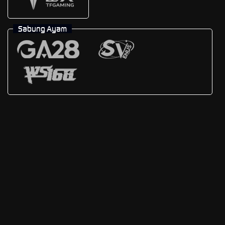
Sabung Ayam