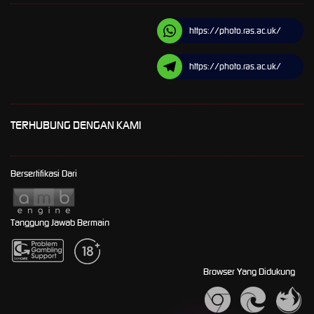
https://photo.ras.ac.uk/
https://photo.ras.ac.uk/
TERHUBUNG DENGAN KAMI
Bersertifikasi Dari
Tanggung Jawab Bermain
Browser Yang Didukung