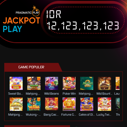
IDR
JACKPOT
12,123,123,123
PLAY
GAME POPULER
Sweet Bonanza Super Scatter
Mahjong Wins 3 – Black Scatter
Wild Beans
Poker Win
Mahjong Ways 2
Wild Bounty Showdown
Mahjong Ways
Wukong - Black Scatter
Bang Gacor 1000
Fortune Gems
Gates of Olympus Super Scatter
Lucky Twins Nexus
The Cryp