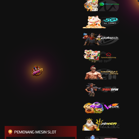
PEMENANG MESIN SLOT