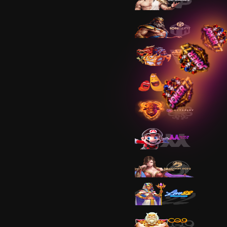
IDR
4,413,450.00
Starlight Princess Super Scatter
sae****9
IDR
4,003,200.00
Mahjong Wins 3 – Black
Scatter
sae****9
IDR
3,881,600.00
Mahjong Wins 3 – Black
Scatter
sae****9
IDR
3,590,300.00
Mahjong Wins 3 – Black
Scatter
pilla****i
IDR
3,440,750.00
Starlight Princess Super Scatter