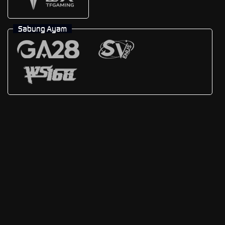
Sabung Ayam