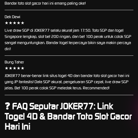
Bandar toto slot gacor hari ini emang paling oke!
Dek Dewi
★★★★★
Live draw SGP di JOKER77 selalu akurat jam 17.50. Toto SGP dan togel
Singapore lengkap, slot bet 200 ringan, dan bet 100 perak untuk colok SGP
sangat menguntungkan. Bandar togel terpercaya bikin saya makin percaya
diri!
Bung Taher
★★★★★
JOKER77 benar-benar link situs togel 4D dan bandar toto slot gacor hari ini
yang JP fantastis! Data SGP akurat, pengeluaran SGP cepat, live draw SGP
jelas. Bet 100 perak colok SGP meledak terus. Recommended!
❓ FAQ Seputar JOKER77: Link
Togel 4D & Bandar Toto Slot Gacor
Hari Ini