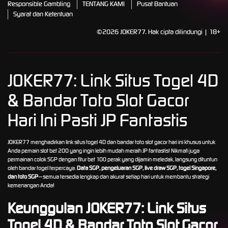
Responsible Gambling
TENTANG KAMI
Pusat Bantuan
Syarat dan Ketentuan
©2026 JOKER77. Hak cipta dilindungi | 18+
JOKER77: Link Situs Togel 4D
& Bandar Toto Slot Gacor
Hari Ini Pasti JP Fantastis
JOKER77 menghadirkan link situs togel 4D dan bandar toto slot gacor hari ini khusus untuk
Anda pemain slot bet 200 yang ingin lebih mudah meraih JP fantastis! Nikmati juga
permainan colok SGP dengan fitur bet 100 perak yang dijamin meledak, langsung dituntun
oleh bandar togel terpercaya.
Data SGP, pengeluaran SGP, live draw SGP, togel Singapore,
dan toto SGP
—semua tersedia lengkap dan akurat setiap hari untuk membantu strategi
kemenangan Anda!
Keunggulan JOKER77: Link Situs
Togel 4D & Bandar Toto Slot Gacor