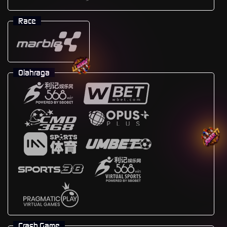
Race
Olahraga
Crash Game