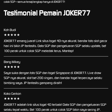
colok SGP—semua tersaji lengkap hanya di JOKER77!
Testimonial Pemain JOKER77
Koh Budi
★★★★★
JOKER77 emang juara! Link situs togel 4D-nya akurat, bandar toto slot gacor
hari ini bikin JP fantastis. Data SGP dan pengeluaran SGP selalu update, bet
100 perak untuk colok SGP meledak terus. Mantap!
Bang Mikey
★★★★★
Saya suka dengan toto SGP dan togel Singapore di JOKER77. Live draw
SGP-nya akurat, slot bet 200 ringan, dan bandar togel terpercaya selalu
bimbing saya. JP fantastis gampang diraih!
Koko Gerkon
★★★★★
JOKER77 adalah link situs togel 4D terbaik! Data SGP dan pengeluaran SGP
selalu tepat waktu. Bet 100 perak untuk colok SGP bikin saya sering JP.